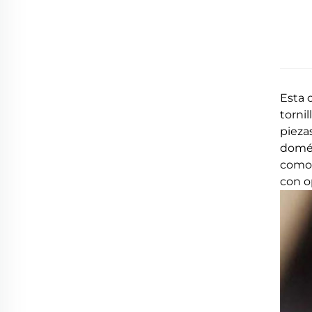
Esta 
torni
pieza
domés
comod
con o