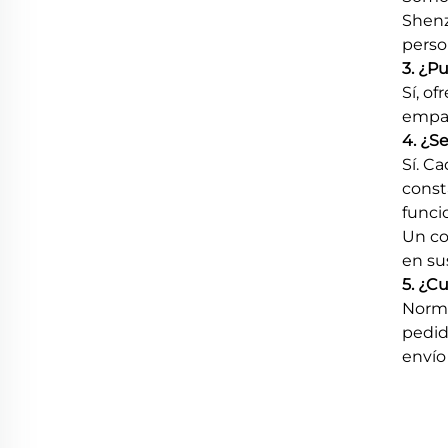
Shenz
perso
3. ¿P
Sí, o
empaq
4. ¿S
Sí. C
const
funci
Un co
en su
5. ¿C
Norma
pedid
envío