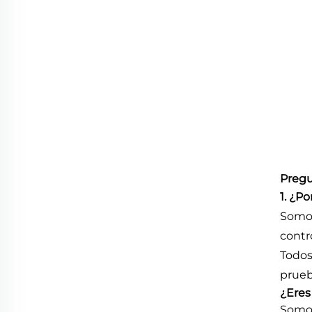
Pregu
1. ¿P
Somos
contr
Todos
prueb
¿Eres
Somos