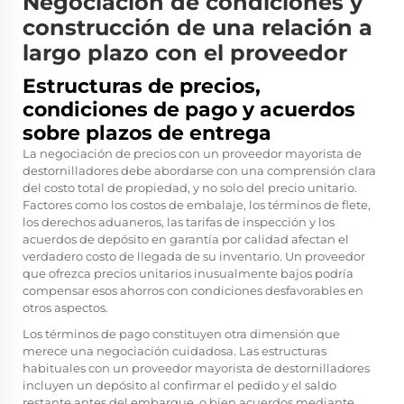
Negociación de condiciones y
construcción de una relación a
largo plazo con el proveedor
Estructuras de precios,
condiciones de pago y acuerdos
sobre plazos de entrega
La negociación de precios con un proveedor mayorista de
destornilladores debe abordarse con una comprensión clara
del costo total de propiedad, y no solo del precio unitario.
Factores como los costos de embalaje, los términos de flete,
los derechos aduaneros, las tarifas de inspección y los
acuerdos de depósito en garantía por calidad afectan el
verdadero costo de llegada de su inventario. Un proveedor
que ofrezca precios unitarios inusualmente bajos podría
compensar esos ahorros con condiciones desfavorables en
otros aspectos.
Los términos de pago constituyen otra dimensión que
merece una negociación cuidadosa. Las estructuras
habituales con un proveedor mayorista de destornilladores
incluyen un depósito al confirmar el pedido y el saldo
restante antes del embarque, o bien acuerdos mediante