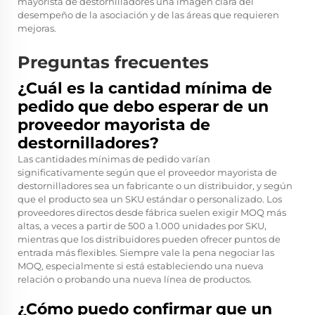
mayorista de destornilladores una imagen clara del
desempeño de la asociación y de las áreas que requieren
mejoras.
Preguntas frecuentes
¿Cuál es la cantidad mínima de
pedido que debo esperar de un
proveedor mayorista de
destornilladores?
Las cantidades mínimas de pedido varían
significativamente según que el proveedor mayorista de
destornilladores sea un fabricante o un distribuidor, y según
que el producto sea un SKU estándar o personalizado. Los
proveedores directos desde fábrica suelen exigir MOQ más
altas, a veces a partir de 500 a 1.000 unidades por SKU,
mientras que los distribuidores pueden ofrecer puntos de
entrada más flexibles. Siempre vale la pena negociar las
MOQ, especialmente si está estableciendo una nueva
relación o probando una nueva línea de productos.
¿Cómo puedo confirmar que un