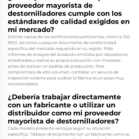
proveedor mayorista de
destornilladores cumple con los
estándares de calidad exigidos en
mi mercado?
Solicite copias de las certificaciones pertinentes, como la ISO
9001, así como cualquier documento de conformidad
específico del mercado requerido en su región. Pida
informes de ensayos del producto emitidos por laboratorios
acreditados y realice su propia evaluación con muestras
antes de realizar un pedido de producción. Para
compromisos de alto volumen, contratar un servicio de
inspección externo para auditar la fábrica es un paso muy
recomendable.
¿Debería trabajar directamente
con un fabricante o utilizar un
distribuidor como mi proveedor
mayorista de destornilladores?
Cada modelo presenta ventajas según su situación
específica. Trabajar directamente con un fabricante como su