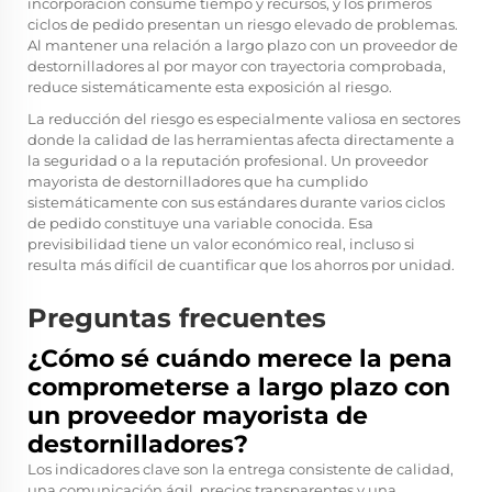
incorporación consume tiempo y recursos, y los primeros
ciclos de pedido presentan un riesgo elevado de problemas.
Al mantener una relación a largo plazo con un proveedor de
destornilladores al por mayor con trayectoria comprobada,
reduce sistemáticamente esta exposición al riesgo.
La reducción del riesgo es especialmente valiosa en sectores
donde la calidad de las herramientas afecta directamente a
la seguridad o a la reputación profesional. Un proveedor
mayorista de destornilladores que ha cumplido
sistemáticamente con sus estándares durante varios ciclos
de pedido constituye una variable conocida. Esa
previsibilidad tiene un valor económico real, incluso si
resulta más difícil de cuantificar que los ahorros por unidad.
Preguntas frecuentes
¿Cómo sé cuándo merece la pena
comprometerse a largo plazo con
un proveedor mayorista de
destornilladores?
Los indicadores clave son la entrega consistente de calidad,
una comunicación ágil, precios transparentes y una