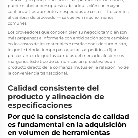
puede elaborar presupuestos de adquisición con mayor
confianza. Los aumentos inesperados de costes —frecuentes
al cambiar de proveedor— se vuelven mucho menos
comunes.
Los proveedores que conocen bien su negocio también son
más propensos a informarle con anticipación sobre cambios
en los costos de los materiales o restricciones de suministro,
lo que le brinda tiempo para ajustar sus pedidos o fijar
precios antes de que los cambios del mercado afecten sus
márgenes. Este tipo de comunicación proactiva es un
producto directo de la confianza mutua en la relación, no de
la conveniencia transaccional.
Calidad consistente del
producto y alineación de
especificaciones
Por qué la consistencia de calidad
es fundamental en la adquisición
en volumen de herramientas