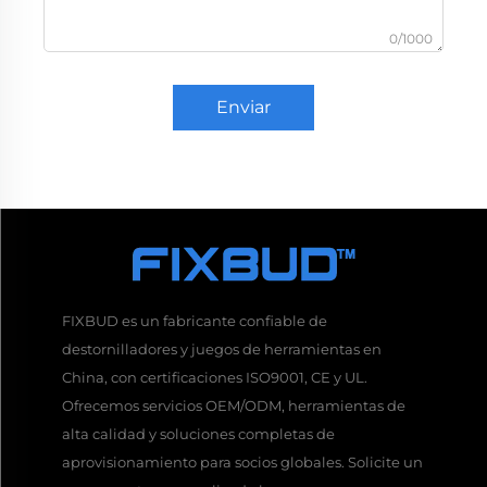
0/1000
Enviar
FIXBUD es un fabricante confiable de
destornilladores y juegos de herramientas en
China, con certificaciones ISO9001, CE y UL.
Ofrecemos servicios OEM/ODM, herramientas de
alta calidad y soluciones completas de
aprovisionamiento para socios globales. Solicite un