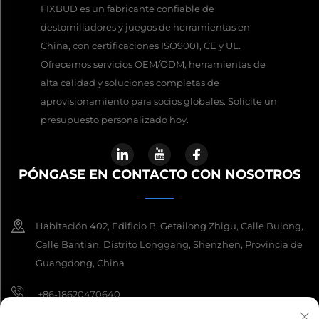
FIXBUD es un fabricante confiable de
destornilladores y juegos de herramientas en
China, con certificaciones ISO9001, CE y UL.
Ofrecemos servicios OEM/ODM, herramientas de
alta calidad y soluciones completas de
aprovisionamiento para socios globales. Solicite un
presupuesto personalizado hoy.
PÓNGASE EN CONTACTO CON NOSOTROS
Habitación 402, Edificio B, Getailong Zhigu, Calle Bulong,
Calle Bantian, Distrito Longgang, Shenzhen, Provincia de
Guangdong, China
+86-18620470640