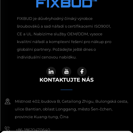
FIXBUD je důvěryhodný čínský výrobce
šroubováků a sad nářadí s certifikacemi ISO9001,
CE a UL. Nabízíme služby OEM/ODM, vysoce
kvalitní nářadí a komplexní řešení pro nákup pro
globální partnery. Požádejte ještě dnes o
individuální cenovou nabídku.
KONTAKTUJTE NÁS
Místnost 402, budova B, Getailong Zhigu, Bulongská cesta,
ulice Bantian, oblast Longgang, město Šen-čchen,
provincie Kuang-tung, Čína
+86-18620470640