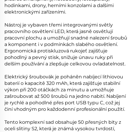
hodinkami, drony, herními konzolami a dalšími
elektronickými zařízeními.
Nástroj je vybaven třemi integrovanými světly
pracovního osvětlení LED, která jasně osvětlují
pracovní plochu a umožňují snadné nalezení šroubů
a komponent i v podmínkách slabého osvětlení.
Ergonomická protiskluzová rukojeť zajišťuje
pohodlný a pevný stisk, snižuje únavu ruky při
delším používání a zlepšuje celkovou ovladatelnost.
Elektrický šroubovák je poháněn nabíjecí lithiovou
baterií o kapacitě 320 mAh, která zajišťuje stabilní
výkon při 200 otáčkách za minutu a umožňuje
zašroubovat až 500 šroubů na jedno nabití. Nabíjení
je rychlé a pohodlné přes port USB typu C, což jej
činí vhodným pro každodenní profesionální použití.
Tento komplexní sad obsahuje 50 přesných bity z
oceli slitiny S2, která je známá vysokou tvrdostí,