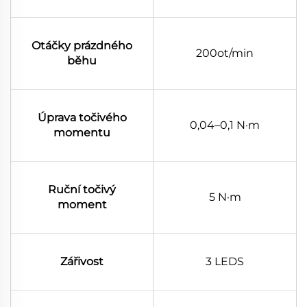
Otáčky prázdného
200ot/min
běhu
Úprava točivého
0,04–0,1 N·m
momentu
Ruční točivý
5 N·m
moment
Zářivost
3 LEDS