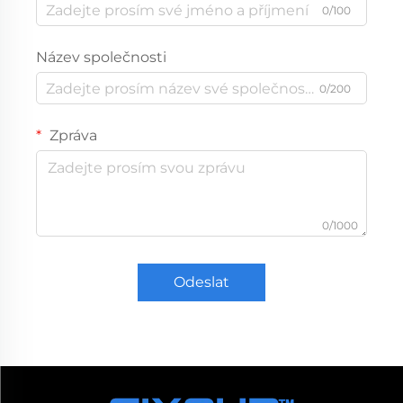
0/100
Název společnosti
0/200
Zpráva
0/1000
Odeslat