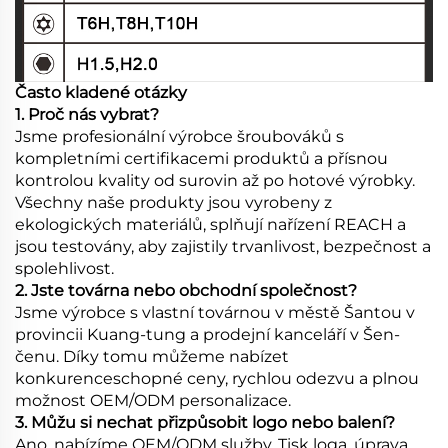
Často kladené otázky
1. Proč nás vybrat?
Jsme profesionální výrobce šroubováků s
kompletními certifikacemi produktů a přísnou
kontrolou kvality od surovin až po hotové výrobky.
Všechny naše produkty jsou vyrobeny z
ekologických materiálů, splňují nařízení REACH a
jsou testovány, aby zajistily trvanlivost, bezpečnost a
spolehlivost.
2. Jste továrna nebo obchodní společnost?
Jsme výrobce s vlastní továrnou v městě Šantou v
provincii Kuang-tung a prodejní kanceláří v Šen-
čenu. Díky tomu můžeme nabízet
konkurenceschopné ceny, rychlou odezvu a plnou
možnost OEM/ODM personalizace.
3. Můžu si nechat přizpůsobit logo nebo balení?
Ano, nabízíme OEM/ODM služby. Tisk loga, úprava