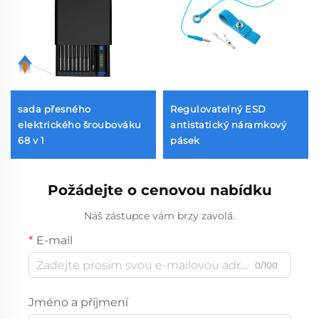
sada přesného
Regulovatelný ESD
elektrického šroubováku
antistatický náramkový
68 v 1
pásek
Požádejte o cenovou nabídku
Náš zástupce vám brzy zavolá.
E-mail
0/100
Jméno a příjmení