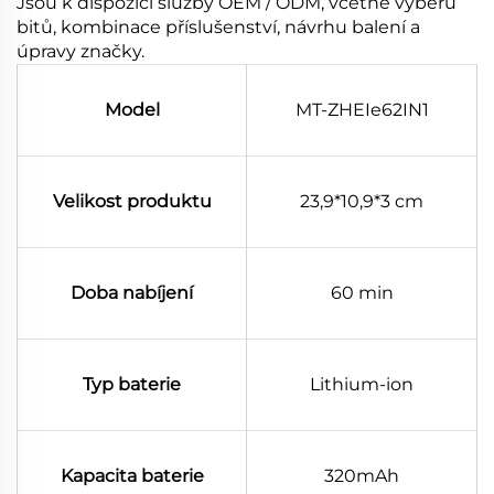
Jsou k dispozici služby OEM / ODM, včetně výběru
bitů, kombinace příslušenství, návrhu balení a
úpravy značky.
Model
MT-ZHEIe62IN1
Velikost produktu
23,9*10,9*3 cm
Doba nabíjení
60 min
Typ baterie
Lithium-ion
Kapacita baterie
320mAh