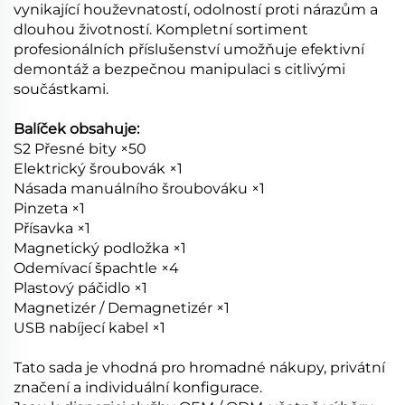
vynikající houževnatostí, odolností proti nárazům a
dlouhou životností. Kompletní sortiment
profesionálních příslušenství umožňuje efektivní
demontáž a bezpečnou manipulaci s citlivými
součástkami.
Balíček obsahuje:
S2 Přesné bity ×50
Elektrický šroubovák ×1
Násada manuálního šroubováku ×1
Pinzeta ×1
Přísavka ×1
Magnetický podložka ×1
Odemívací špachtle ×4
Plastový páčidlo ×1
Magnetizér / Demagnetizér ×1
USB nabíjecí kabel ×1
Tato sada je vhodná pro hromadné nákupy, privátní
značení a individuální konfigurace.