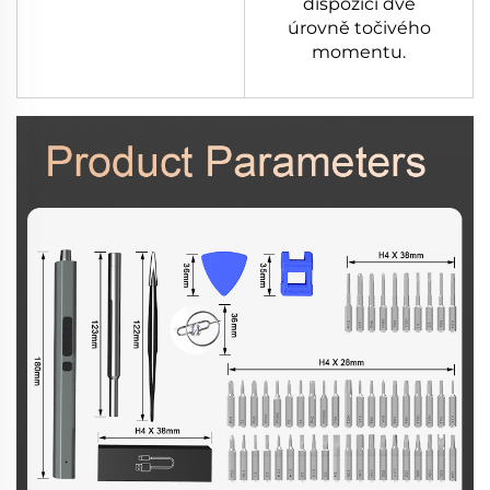
dispozici dvě
úrovně točivého
momentu.